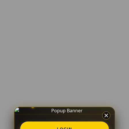
LOGIN