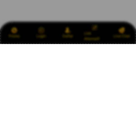
Link
Promo
Login
Daftar
Live Chat
Alternatif