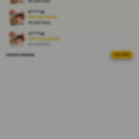
PG Soft Picks
menang.
fi****o6
IDR 340,186.84
V
PG Soft Picks
i
e
ri****o6
IDR 2,022,648.08
w
PG Soft Picks
l
i
UPDATE WINNER
LIVE FEED
la****u7
c
IDR 1,118,550.52
e
Sweet Bonanza
n
ar****o4
s
IDR 1,890,245.14
e
Mahjong Ways Black
d
e
sa****a2
IDR 1,300,438.00
t
Gate Slots 88
a
i
ri****o4
l
IDR 290,230.80
s
PG Soft Picks